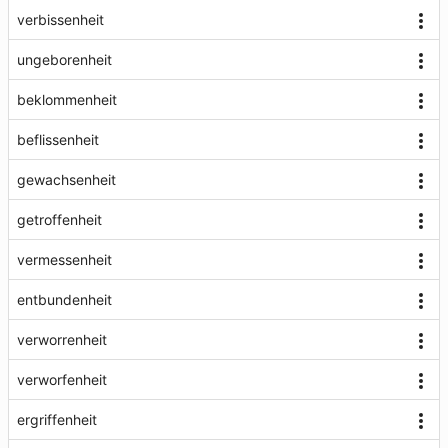
verbissenheit
ungeborenheit
beklommenheit
beflissenheit
gewachsenheit
getroffenheit
vermessenheit
entbundenheit
verworrenheit
verworfenheit
ergriffenheit