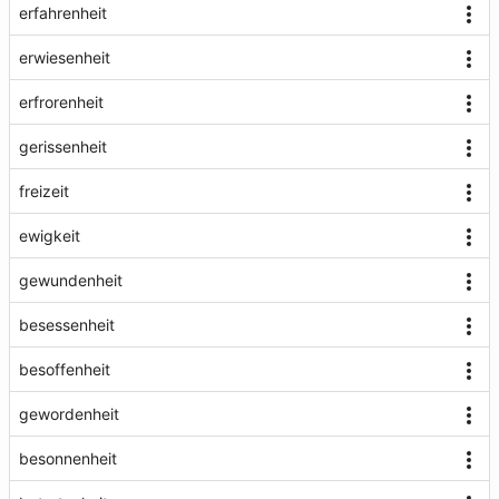
erfahrenheit
erwiesenheit
erfrorenheit
gerissenheit
freizeit
ewigkeit
gewundenheit
besessenheit
besoffenheit
gewordenheit
besonnenheit