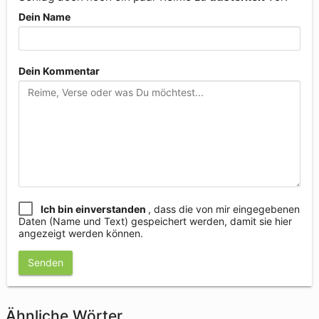
Dein Name
Dein Kommentar
Ich bin einverstanden
, dass die von mir eingegebenen
Daten (Name und Text) gespeichert werden, damit sie hier
angezeigt werden können.
Senden
Ähnliche Wörter