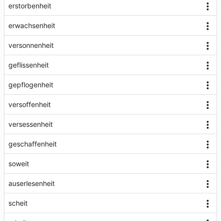
erstorbenheit
erwachsenheit
versonnenheit
geflissenheit
gepflogenheit
versoffenheit
versessenheit
geschaffenheit
soweit
auserlesenheit
scheit