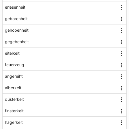
erlesenheit
geborenheit
gehobenheit
gegebenheit
eitelkeit
feuerzeug
angereiht
alberkeit
düsterkeit
finsterkeit
hagerkeit