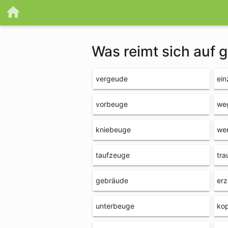
Was reimt sich auf 
vergeude
ei
vorbeuge
we
kniebeuge
we
taufzeuge
tr
gebräude
er
unterbeuge
ko