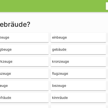
gebräude?
nzeuge
einbeuge
gbeuge
gebäude
rkzeuge
kronzeuge
auzeuge
flugzeuge
zeuge
bezeuge
pfräude
kinnräude