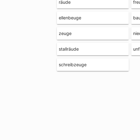
räude
fre
ellenbeuge
ba
zeuge
ni
stallräude
unf
schreibzeuge