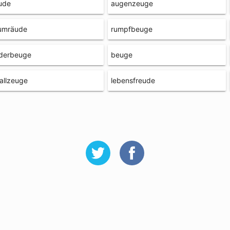
ude
augenzeuge
umräude
rumpfbeuge
ederbeuge
beuge
allzeuge
lebensfreude