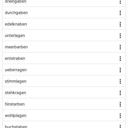
dreingaben
durchgaben
edelknaben
unterlagen
meerbarben
entstraben
ueberragen
stimmlagen
stehkragen
hinstarben
wohlplagen
buchstaben