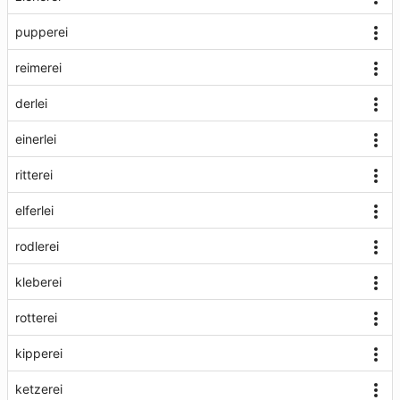
pupperei
reimerei
derlei
einerlei
ritterei
elferlei
rodlerei
kleberei
rotterei
kipperei
ketzerei