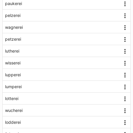
paukerei
pelzerei
wagnerei
petzerei
lutherei
wisserei
lupperei
lumperei
lotterei
wucherei
lodderei