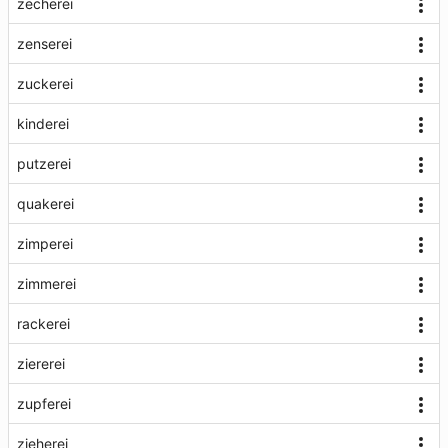
zecherei
zenserei
zuckerei
kinderei
putzerei
quakerei
zimperei
zimmerei
rackerei
ziererei
zupferei
zieherei