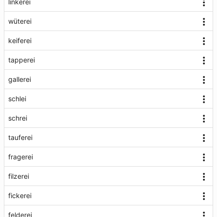
linkerei
wüterei
keiferei
tapperei
gallerei
schlei
schrei
tauferei
fragerei
filzerei
fickerei
felderei