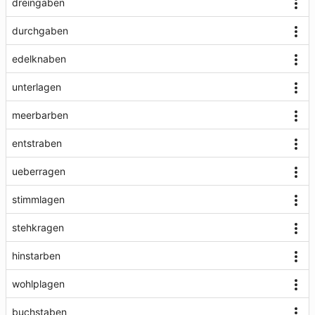
dreingaben
durchgaben
edelknaben
unterlagen
meerbarben
entstraben
ueberragen
stimmlagen
stehkragen
hinstarben
wohlplagen
buchstaben