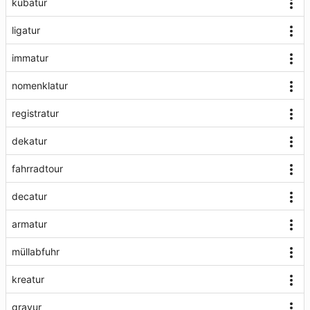
kubatur
ligatur
immatur
nomenklatur
registratur
dekatur
fahrradtour
decatur
armatur
müllabfuhr
kreatur
gravur