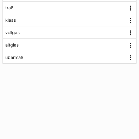
traß
klaas
vollgas
altglas
übermaß