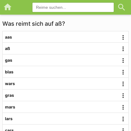
Was reimt sich auf aß?
aas
aß
gas
blas
wars
gras
mars
lars
cars