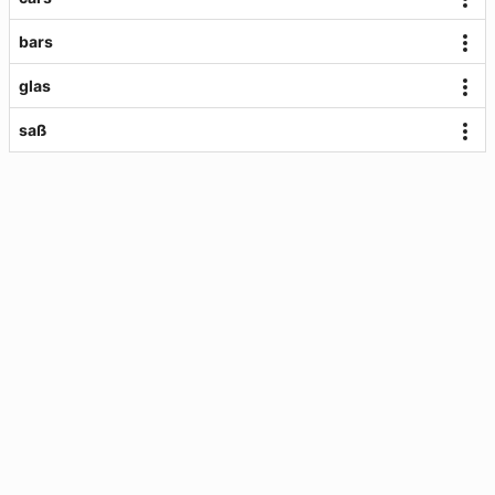
bars
glas
saß