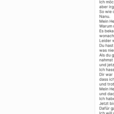
Ich möc
aber irg
So wie d
Nanu.

Mein He
Warum m
Es beka
wonach 
Leider w
Du hast
was nie
Als du g
nahmst d
und jetz
Ich hass
Dir war
dass ich
und tro
Mein He
und dac
Ich hab
Jetzt bi
Dafür g
Ich will