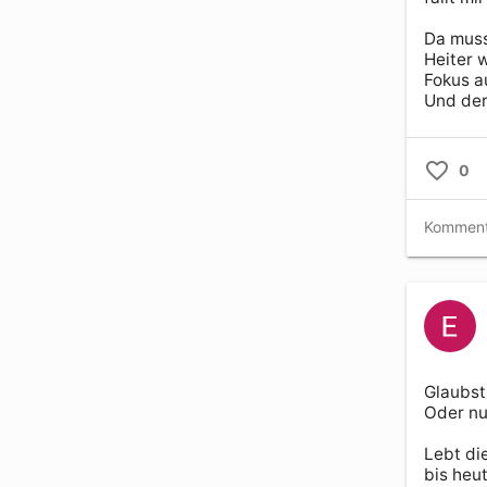
Da muss
Heiter wi
Fokus au
Und der
0
Glaubst 
Oder nu
Lebt di
bis heut