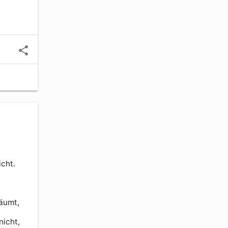
ht. 

äumt, 
icht, 