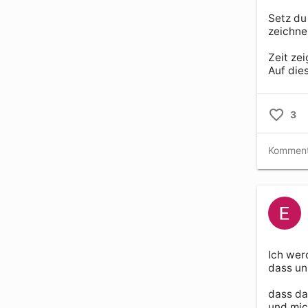
Setz du
zeichnen
Zeit zei
Auf dies
3
Ich werd
dass uns
dass das
und mich