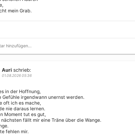
,

icht mein Grab.
Auri
schrieb:
01.08.2026 05:36
es in der Hoffnung,

e Gefühle irgendwann unernst werden.

e oft ich es mache,

e nie daraus lernen.

n Moment tut es gut,

 nächsten fällt mir eine Träne über die Wange.

ge.

e fehlen mir.
