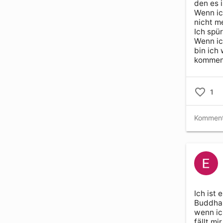
den es i
Wenn ic
nicht me
Ich spür
Wenn ic
bin ich
kommen
1
Ich ist e
Buddha 
wenn ic
fällt mi