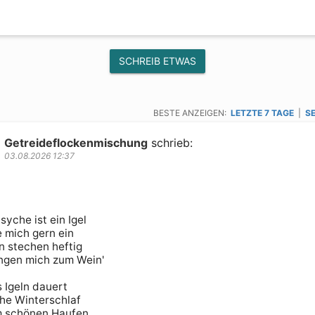
SCHREIB ETWAS
BESTE ANZEIGEN:
LETZTE 7 TAGE
|
SE
Getreideflockenmischung
schrieb:
03.08.2026 12:37
yche ist ein Igel

e mich gern ein

n stechen heftig

ngen mich zum Wein'

 Igeln dauert

he Winterschlaf

m schönen Haufen
