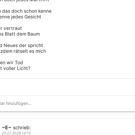
h das doch schon kenne

kenne jedes Gesicht

ir vertraut

es Blatt dem Baum

 Neues der spricht

tzdem rätselt es mich

en wir Tod

t voller Licht?
~E~
schrieb:
22.07.2026 14:15