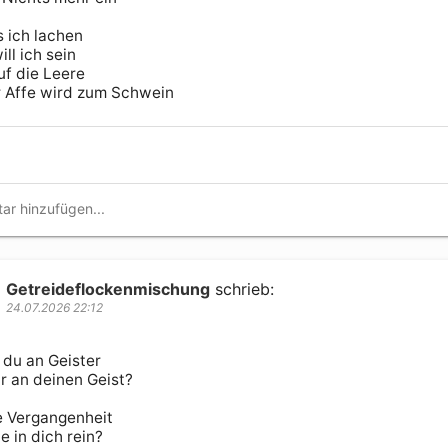
 ich lachen

ll ich sein

f die Leere

 Affe wird zum Schwein
Getreideflockenmischung
schrieb:
24.07.2026 22:12
du an Geister

r an deinen Geist?

e Vergangenheit

e in dich rein?
