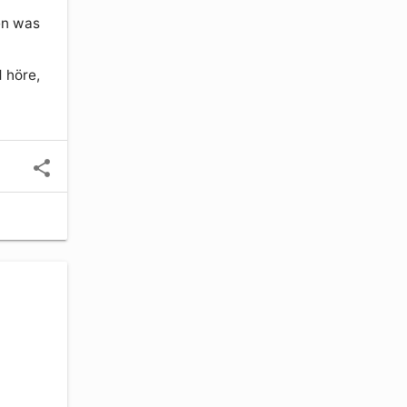
n was 
höre, 