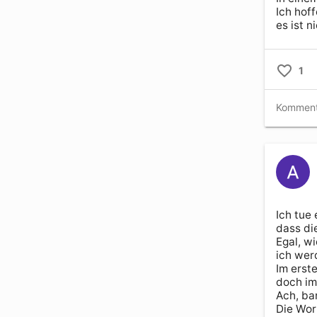
Ich hoffe
es ist n
1
Ich tue 
dass di
Egal, wi
ich werd
Im erste
doch im
Ach, ban
Die Wort