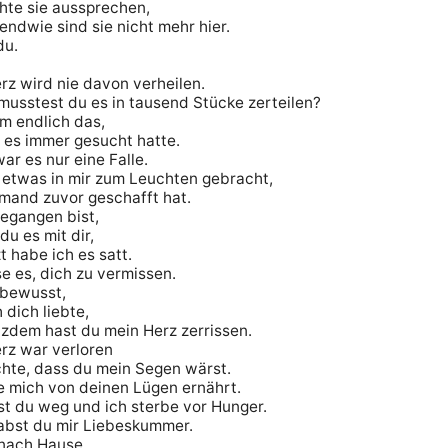
hte sie aussprechen,

endwie sind sie nicht mehr hier.

u.

rz wird nie davon verheilen.

usstest du es in tausend Stücke zerteilen? 

m endlich das,

es immer gesucht hatte.

ar es nur eine Falle.

 etwas in mir zum Leuchten gebracht,

mand zuvor geschafft hat.

egangen bist,

u es mit dir,

t habe ich es satt.

e es, dich zu vermissen.

 bewusst,

 dich liebte,

tzdem hast du mein Herz zerrissen.

rz war verloren

hte, dass du mein Segen wärst.

e mich von deinen Lügen ernährt.

st du weg und ich sterbe vor Hunger.

abst du mir Liebeskummer.

 nach Hause.
