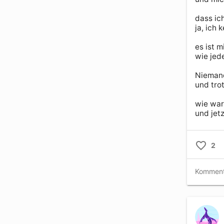
dass ic
ja, ich 
es ist m
wie jed
Niemand
und tro
wie war
und jetz
2