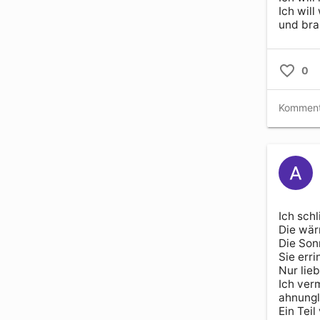
Ich will
und bra
0
Ich sch
Die wär
Die Sonn
Sie erri
Nur lieb
Ich ver
ahnunglo
Ein Tei