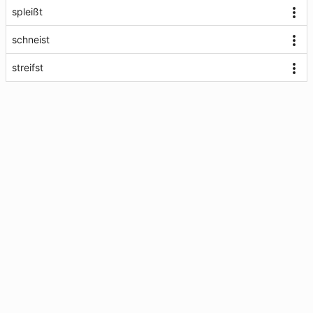
spleißt
schneist
streifst