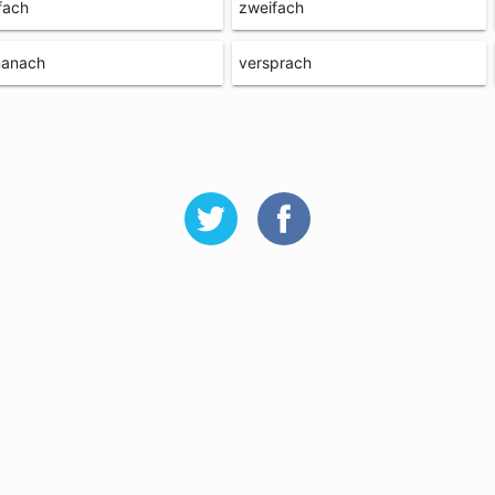
fach
zweifach
manach
versprach