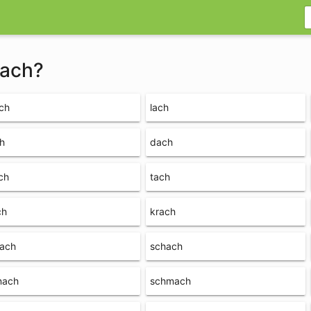
hach?
ch
lach
h
dach
ch
tach
ch
krach
rach
schach
nach
schmach