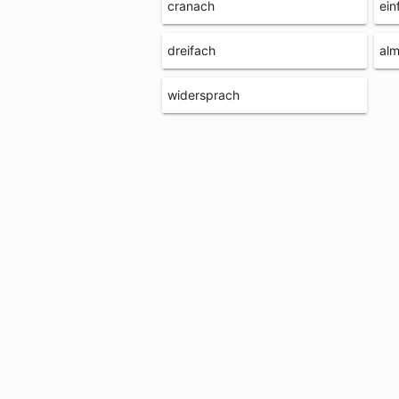
cranach
ein
dreifach
al
widersprach