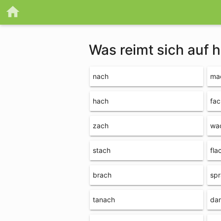
Was reimt sich auf 
nach
ma
hach
fac
zach
wa
stach
fla
brach
sp
tanach
da