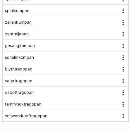
spielkumpan
zellenkumpan
zentraljapan
gesangkompan
schelmkompan
blythtragopan
satyrtragopan
cabottragopan
temmincktragopan
schwarzkopftragopan