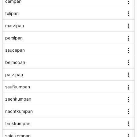
campan
tulipan
marzipan
persipan
saucepan
belmopan
parzipan
saufkumpan
zechkumpan
nachtkumpan
trinkkumpan
spielkompan