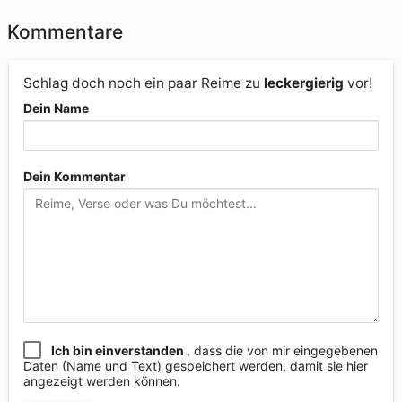
Kommentare
Schlag doch noch ein paar Reime zu
leckergierig
vor!
Dein Name
Dein Kommentar
Ich bin einverstanden
, dass die von mir eingegebenen
Daten (Name und Text) gespeichert werden, damit sie hier
angezeigt werden können.