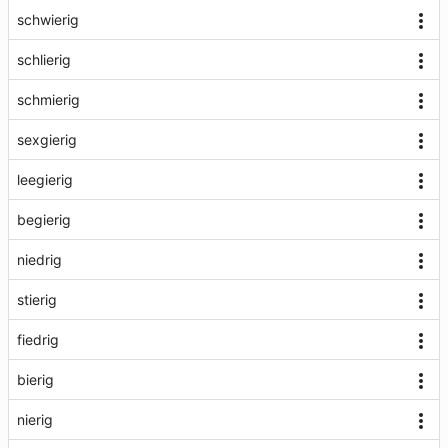
schwierig
schlierig
schmierig
sexgierig
leegierig
begierig
niedrig
stierig
fiedrig
bierig
nierig