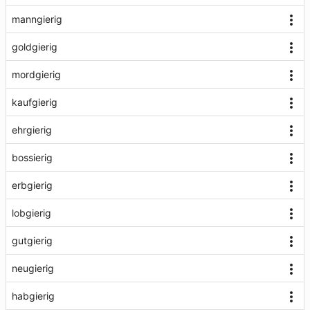
manngierig
goldgierig
mordgierig
kaufgierig
ehrgierig
bossierig
erbgierig
lobgierig
gutgierig
neugierig
habgierig