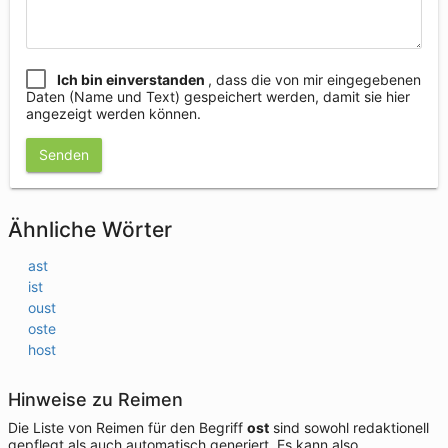
Ich bin einverstanden
, dass die von mir eingegebenen
Daten (Name und Text) gespeichert werden, damit sie hier
angezeigt werden können.
Senden
Ähnliche Wörter
ast
ist
oust
oste
host
Hinweise zu Reimen
Die Liste von Reimen für den Begriff
ost
sind sowohl redaktionell
gepflegt als auch automatisch generiert. Es kann also