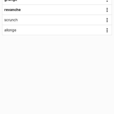
revanche
scrunch
allonge