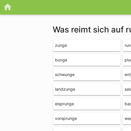
Was reimt sich auf 
zunge
ru
bunge
pl
schwunge
ent
landzunge
sa
eisprunge
ba
vorsprunge
wa