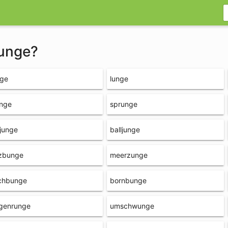
runge?
nge
lunge
unge
sprunge
junge
balljunge
lzbunge
meerzunge
chbunge
bornbunge
genrunge
umschwunge