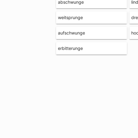
abschwunge
lin
weitsprunge
dre
aufschwunge
ho
erbitterunge