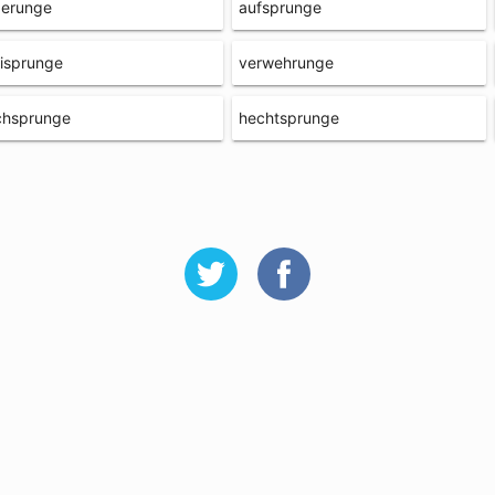
derunge
aufsprunge
isprunge
verwehrunge
chsprunge
hechtsprunge