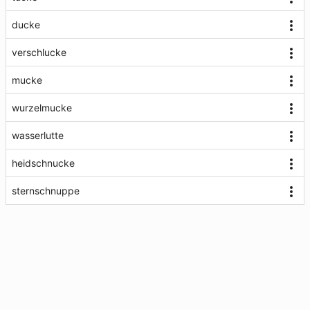
ducke
verschlucke
mucke
wurzelmucke
wasserlutte
heidschnucke
sternschnuppe