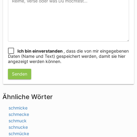
Ich bin einverstanden
, dass die von mir eingegebenen
Daten (Name und Text) gespeichert werden, damit sie hier
angezeigt werden können.
Senden
Ähnliche Wörter
schmicke
schmecke
schmuck
schnucke
schmücke