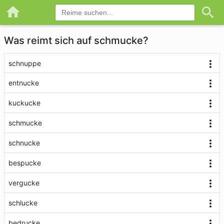
Was reimt sich auf schmucke?
schnuppe
entnucke
kuckucke
schmucke
schnucke
bespucke
vergucke
schlucke
bedrucke