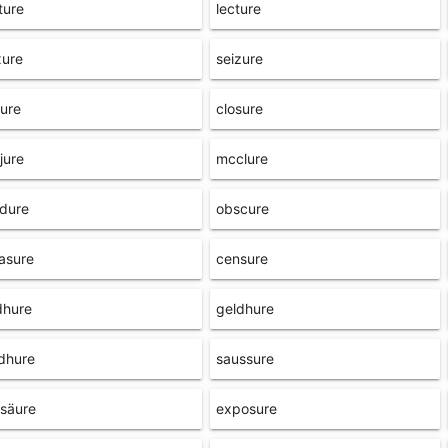
ture
lecture
xure
seizure
sure
closure
jure
mcclure
dure
obscure
asure
censure
dhure
geldhure
dhure
saussure
säure
exposure