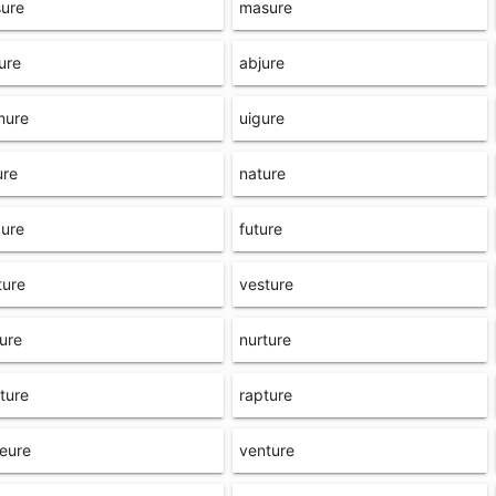
ure
masure
ure
abjure
mure
uigure
ure
nature
ure
future
ture
vesture
ture
nurture
ture
rapture
eure
venture