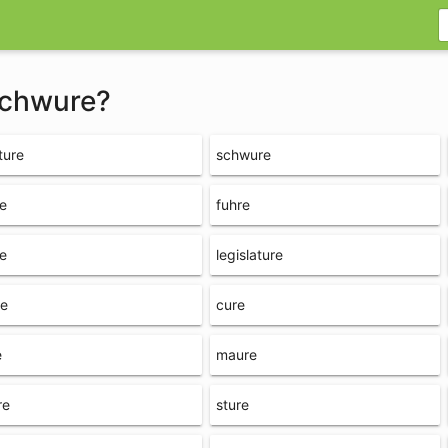
schwure?
ture
schwure
re
fuhre
e
legislature
re
cure
e
maure
re
sture