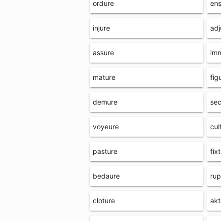
ordure
ens
injure
adj
assure
im
mature
fig
demure
sec
voyeure
cul
pasture
fix
bedaure
rup
cloture
akt