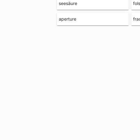
seesäure
fol
aperture
fra