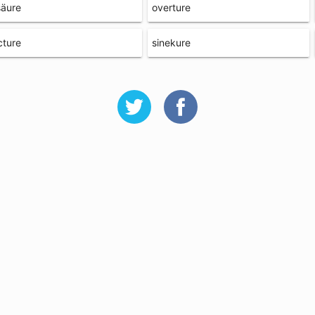
säure
overture
cture
sinekure