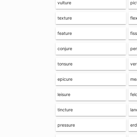
vulture
pic
texture
fle
feature
fis
conjure
per
tonsure
ver
epicure
me
leisure
fel
tincture
lan
pressure
erd