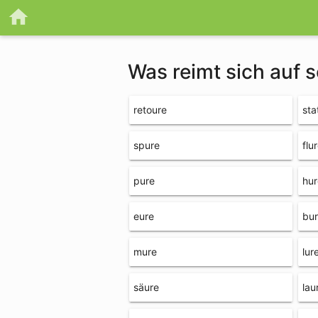
Was reimt sich auf 
retoure
sta
spure
flu
pure
hur
eure
bu
mure
lur
säure
lau