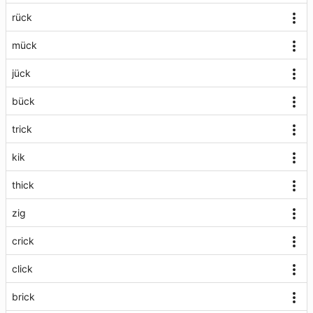
rück
mück
jück
bück
trick
kik
thick
zig
crick
click
brick