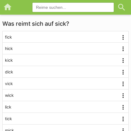
Was reimt sich auf sick?
fick
hick
kick
dick
vick
wick
lick
tick
mick