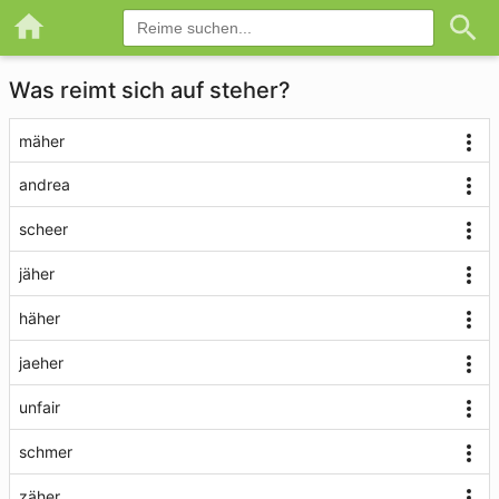
Was reimt sich auf steher?
mäher
andrea
scheer
jäher
häher
jaeher
unfair
schmer
zäher