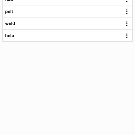
pelt
weld
help