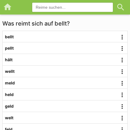
Was reimt sich auf bellt?
bellt
pellt
hält
wellt
meld
held
geld
welt
feld