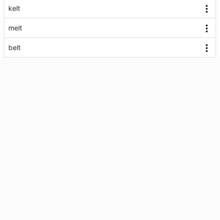
kelt
melt
belt