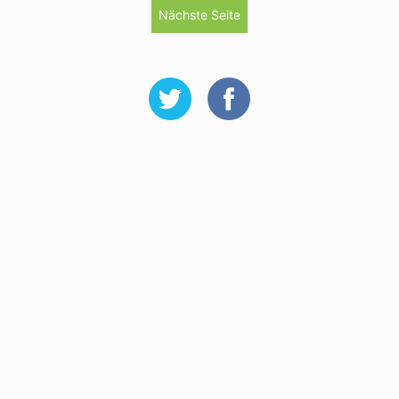
Nächste Seite