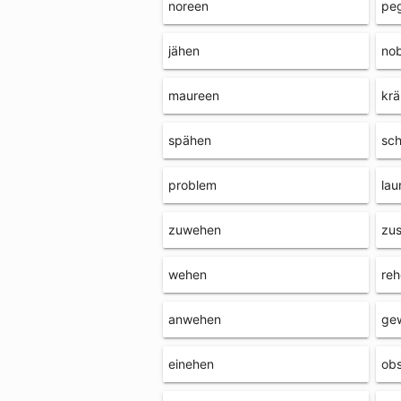
noreen
pe
jähen
no
maureen
kr
spähen
sc
problem
lau
zuwehen
zu
wehen
re
anwehen
ge
einehen
ob