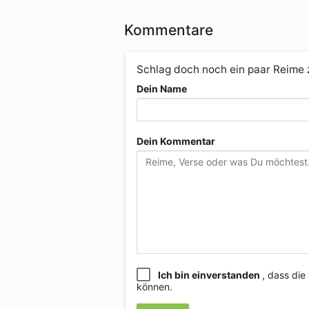
Kommentare
Schlag doch noch ein paar Reime
Dein Name
Dein Kommentar
Ich bin einverstanden
, dass di
können.