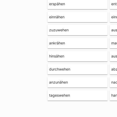
erspähen
en
einnähen
ei
zuzuwehen
au
ankrähen
ma
hinsähen
au
durchwehen
ab
anzunähen
na
tageswehen
ha