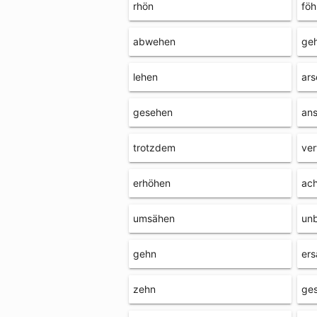
rhön
föh
abwehen
ge
lehen
ars
gesehen
an
trotzdem
ve
erhöhen
ac
umsähen
un
gehn
er
zehn
ge