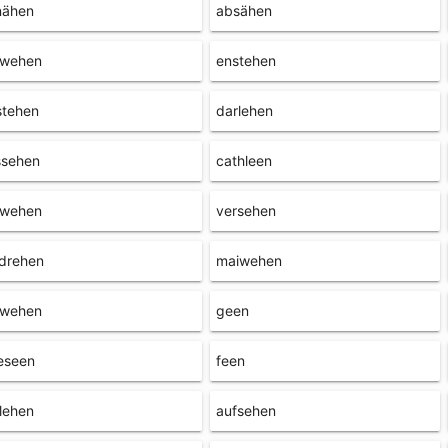
nähen
absähen
rwehen
enstehen
stehen
darlehen
ssehen
cathleen
rwehen
versehen
drehen
maiwehen
fwehen
geen
eseen
feen
lehen
aufsehen