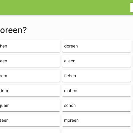
doreen?
ehen
doreen
deen
alleen
trem
flehen
adem
mähen
quem
schön
seen
moreen