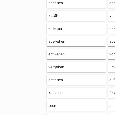
benähen
an
zusähen
ve
erflehen
da
auswehen
au
entwehen
vo
vergehen
um
erstehen
au
kathleen
for
seen
anf