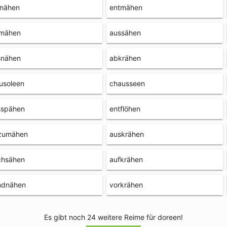
tnähen
entmähen
nmähen
aussähen
snähen
abkrähen
usoleen
chausseen
sspähen
entflöhen
zumähen
auskrähen
chsähen
aufkrähen
ndnähen
vorkrähen
Es gibt noch 24 weitere Reime für doreen!