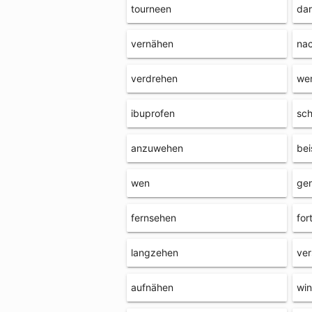
tourneen
dar
vernähen
na
verdrehen
we
ibuprofen
sc
anzuwehen
bei
wen
ge
fernsehen
for
langzehen
ver
aufnähen
wi