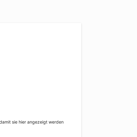
damit sie hier angezeigt werden