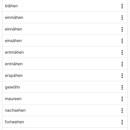
blähen
einmähen
einnähen
einsähen
entmähen
entnähen
erspähen
gewöhn
maureen
nachsehen
fortwehen