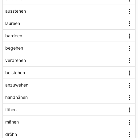
ausstehen
laureen
bardeen
begehen
verdrehen
beistehen
anzuwehen
handnähen
fähen
mähen
dröhn