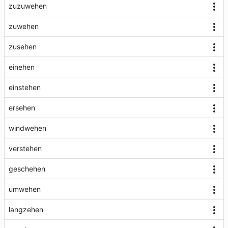
zuzuwehen
zuwehen
zusehen
einehen
einstehen
ersehen
windwehen
verstehen
geschehen
umwehen
langzehen