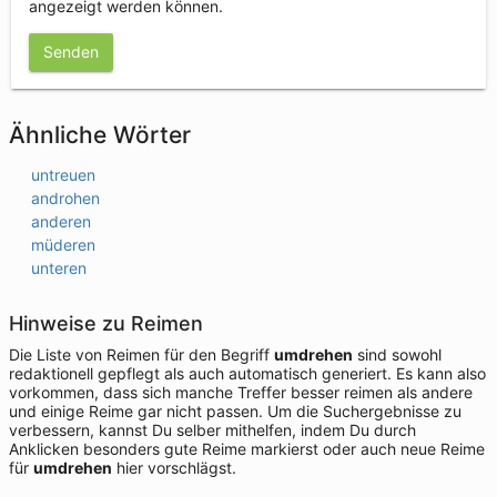
angezeigt werden können.
Senden
Ähnliche Wörter
untreuen
androhen
anderen
müderen
unteren
Hinweise zu Reimen
Die Liste von Reimen für den Begriff
umdrehen
sind sowohl
redaktionell gepflegt als auch automatisch generiert. Es kann also
vorkommen, dass sich manche Treffer besser reimen als andere
und einige Reime gar nicht passen. Um die Suchergebnisse zu
verbessern, kannst Du selber mithelfen, indem Du durch
Anklicken besonders gute Reime markierst oder auch neue Reime
für
umdrehen
hier vorschlägst.