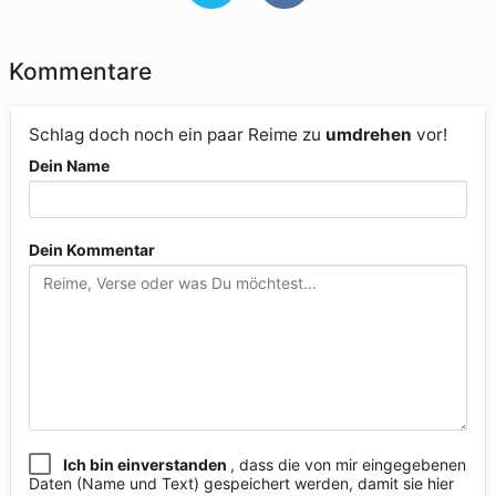
Kommentare
Schlag doch noch ein paar Reime zu
umdrehen
vor!
Dein Name
Dein Kommentar
Ich bin einverstanden
, dass die von mir eingegebenen
Daten (Name und Text) gespeichert werden, damit sie hier