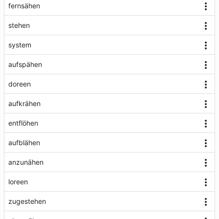
fernsähen
stehen
system
aufspähen
doreen
aufkrähen
entflöhen
aufblähen
anzunähen
loreen
zugestehen