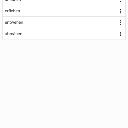
erflehen
entwehen
abmähen