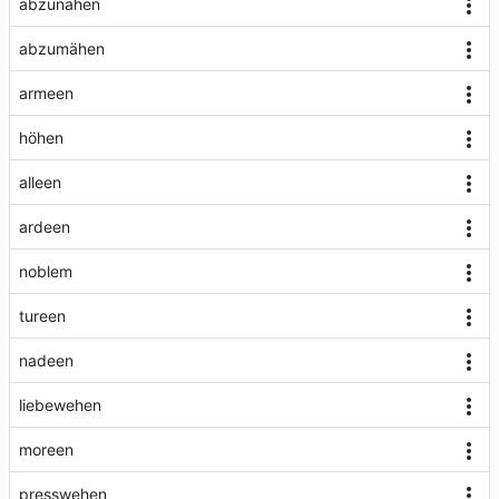
abzunähen
abzumähen
armeen
höhen
alleen
ardeen
noblem
tureen
nadeen
liebewehen
moreen
presswehen