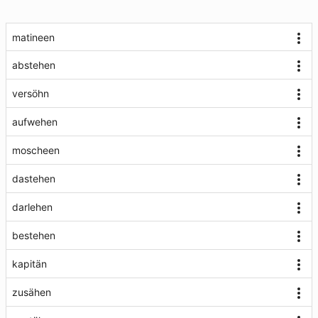
matineen
abstehen
versöhn
aufwehen
moscheen
dastehen
darlehen
bestehen
kapitän
zusähen