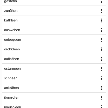
gestöhn
zunähen
kathleen
auswehen
unbequem
orchideen
aufbähen
ostarmeen
schneen
ankrähen
ibuprofen
mausoleen