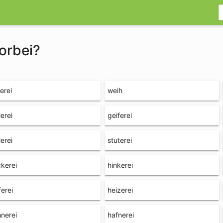
vorbei?
terei
weih
lerei
geiferei
lerei
stuterei
kerei
hinkerei
ferei
heizerei
nerei
hafnerei