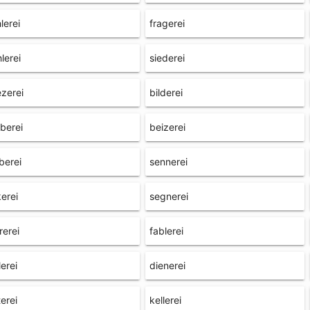
lerei
fragerei
lerei
siederei
zerei
bilderei
berei
beizerei
berei
sennerei
kerei
segnerei
rerei
fablerei
lerei
dienerei
terei
kellerei