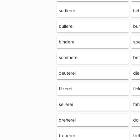
sudlerei
heh
bullerei
buh
binderei
spe
sommerei
ber
deuterei
die
filzerei
fic
seilerei
fah
dreherei
dol
troperei
tre