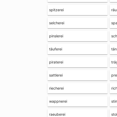
spitzerei
räu
selcherei
spa
pinslerei
sch
täuferei
tän
piraterei
trä
sattlerei
pre
riecherei
ric
wappnerei
sti
raeuberei
sto