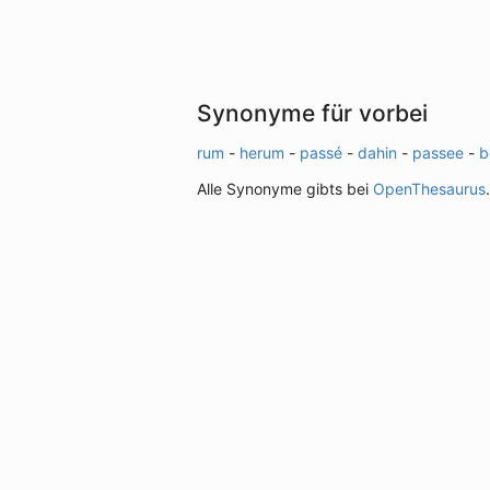
Synonyme für vorbei
rum
-
herum
-
passé
-
dahin
-
passee
-
b
Alle Synonyme gibts bei
OpenThesaurus
.