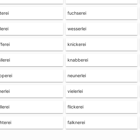
terei
fuchserei
lerei
wesserlei
fferei
knickerei
llerei
knabberei
pperei
neunerlei
nerlei
vielerlei
llerei
flickerei
hterei
falknerei