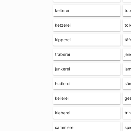
kelterei
top
ketzerei
toll
kipperei
täf
traberei
jen
junkerei
ja
hudlerei
säm
keilerei
ges
kleberei
tri
sammlerei
spi