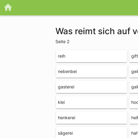
Was reimt sich auf 
Seite 2
reih
gif
nebenbei
gei
gasterei
gal
klei
hoc
henkerei
hel
sägerei
hah