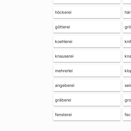
höckerei
här
götterei
grö
koehlerei
kni
knauserei
kna
mehrerlei
klo
angeberei
sei
gräberei
gro
fensterei
fec