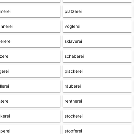
merei
platzerei
nnerei
vöglerei
ererei
sklaverei
zerei
schaberei
gerei
plackerei
llerei
räuberei
hterei
rentnerei
nkerei
stockerei
lperei
stopferei