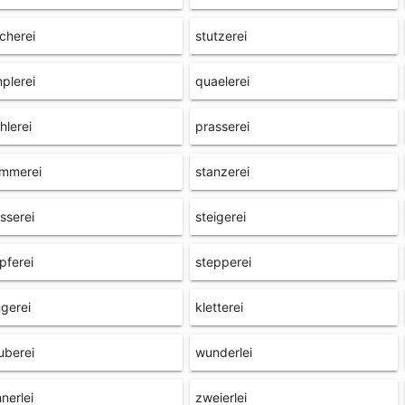
cherei
stutzerei
plerei
quaelerei
hlerei
prasserei
ammerei
stanzerei
sserei
steigerei
pferei
stepperei
gerei
kletterei
uberei
wunderlei
nerlei
zweierlei