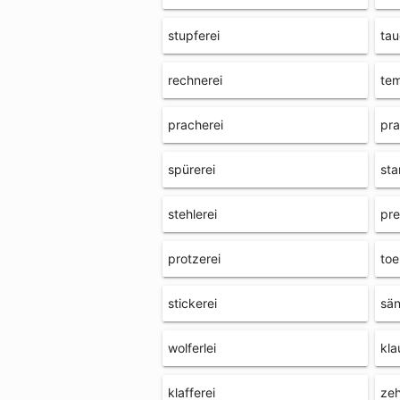
stupferei
tau
rechnerei
tem
pracherei
pra
spürerei
st
stehlerei
pre
protzerei
toe
stickerei
sän
wolferlei
kla
klafferei
zeh