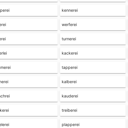
perei
kennerei
erei
werferei
erei
turnerei
erlei
kackerei
mmerei
tapperei
erei
kalberei
chrei
kauderei
nkerei
treiberei
elerei
plapperei