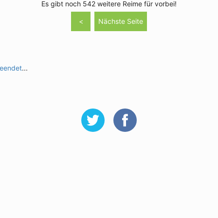
Es gibt noch 542 weitere Reime für vorbei!
<
Nächste Seite
eendet
...