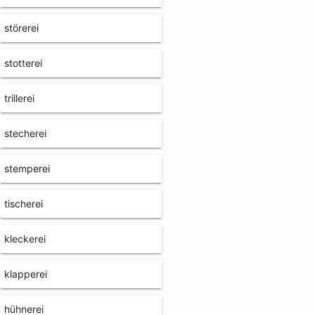
störerei
stotterei
trillerei
stecherei
stemperei
tischerei
kleckerei
klapperei
hühnerei