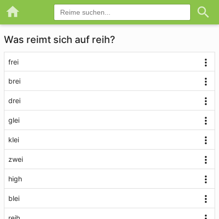
Was reimt sich auf reih?
frei
brei
drei
glei
klei
zwei
high
blei
reih