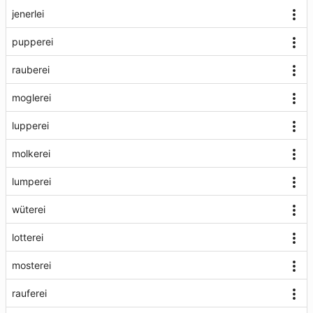
jenerlei
pupperei
rauberei
moglerei
lupperei
molkerei
lumperei
wüterei
lotterei
mosterei
rauferei