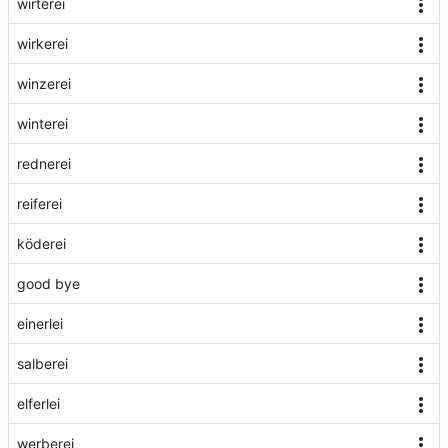
wirterei
wirkerei
winzerei
winterei
rednerei
reiferei
köderei
good bye
einerlei
salberei
elferlei
werberei