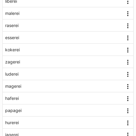
liberei
malerei
raserei
esserei
kokerei
zagerei
luderei
magerei
haferei
papagei
hurerei
jagerei