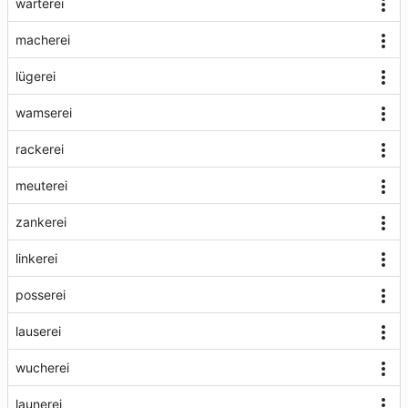
warterei
macherei
lügerei
wamserei
rackerei
meuterei
zankerei
linkerei
posserei
lauserei
wucherei
launerei