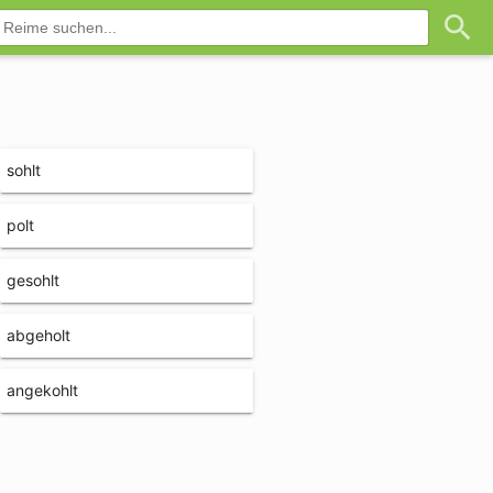
sohlt
polt
gesohlt
abgeholt
angekohlt