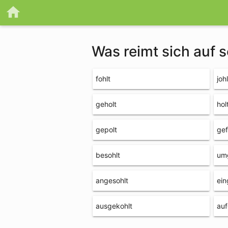
Was reimt sich auf s
fohlt
johl
geholt
hol
gepolt
gef
besohlt
um
angesohlt
ein
ausgekohlt
auf