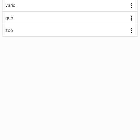
vario
quo
zoo