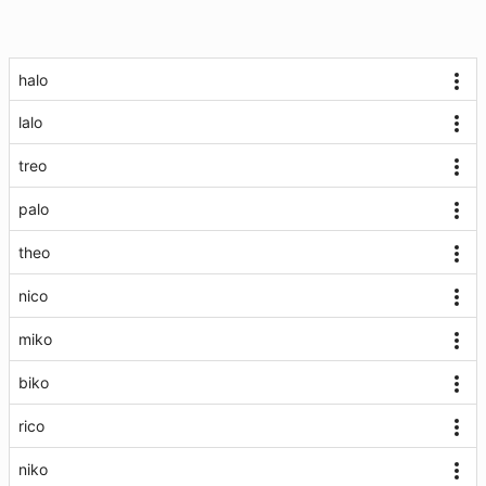
halo
lalo
treo
palo
theo
nico
miko
biko
rico
niko