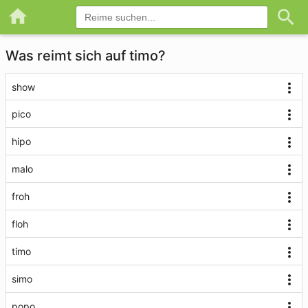
Was reimt sich auf timo?
show
pico
hipo
malo
froh
floh
timo
simo
popo