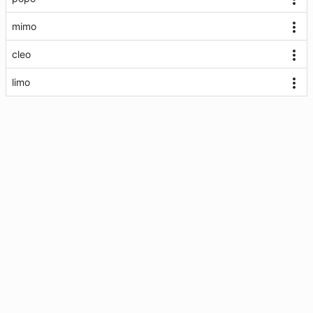
mimo
cleo
limo