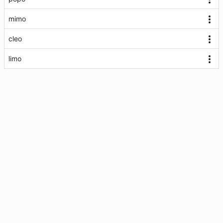
mimo
cleo
limo