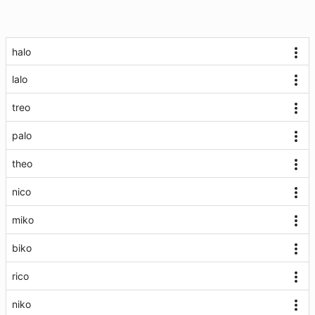
halo
lalo
treo
palo
theo
nico
miko
biko
rico
niko