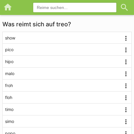
Was reimt sich auf treo?
show
pico
hipo
malo
froh
floh
timo
simo
popo