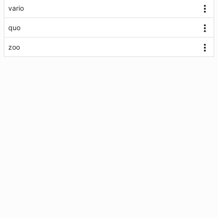
vario
quo
zoo