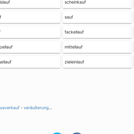
islauf
scheinkauf
f
sauf
f
fackellauf
pellauf
mittellauf
gellauf
zieleinlauf
usverkauf
-
veräußerung
...