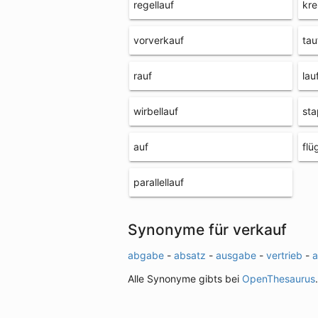
regellauf
kre
vorverkauf
tau
rauf
lau
wirbellauf
sta
auf
flü
parallellauf
Synonyme für verkauf
abgabe
-
absatz
-
ausgabe
-
vertrieb
-
a
Alle Synonyme gibts bei
OpenThesaurus
.