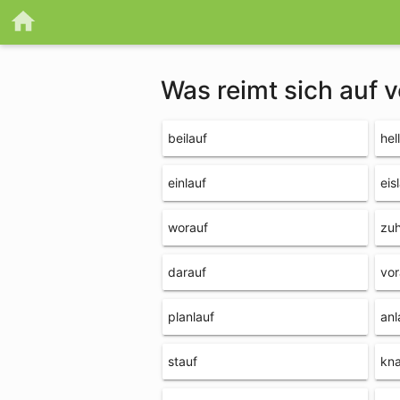
Was reimt sich auf 
beilauf
hel
einlauf
eis
worauf
zu
darauf
vor
planlauf
anl
stauf
kn