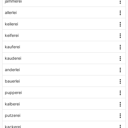
jammerei
allerlei
keilerei
keiferei
kauferei
kauderei
anderlei
bauerlei
pupperei
kalberei
putzerei
kackerei