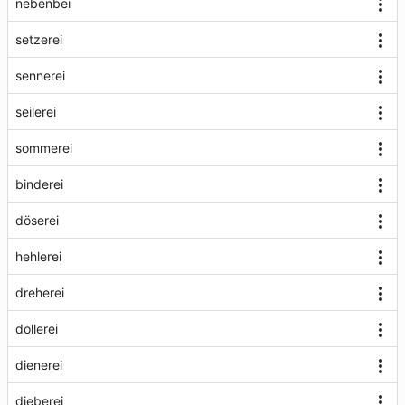
nebenbei
setzerei
sennerei
seilerei
sommerei
binderei
döserei
hehlerei
dreherei
dollerei
dienerei
dieberei