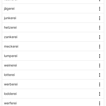
jägerei
junkerei
hetzerei
zankerei
meckerei
lumperei
weinerei
lotterei
werberei
lodderei
werferei