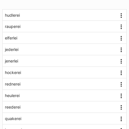
hudlerei
rauperei
elferlei
jederlei
jenerlei
hockerei
rednerei
heulerei
reederei
quakerei