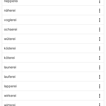
nepperei
näherei
voglerei
ochserei
wüterei
köderei
köterei
launerei
lauferei
lapperei
wirkerei
wirterei