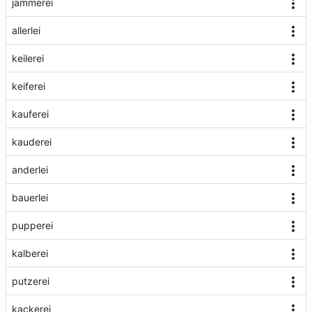
jammerei
allerlei
keilerei
keiferei
kauferei
kauderei
anderlei
bauerlei
pupperei
kalberei
putzerei
kackerei