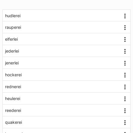
hudlerei
rauperei
elferlei
jederlei
jenerlei
hockerei
rednerei
heulerei
reederei
quakerei