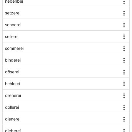
nebenbei
setzerei
sennerei
seilerei
sommerei
binderei
döserei
hehlerei
dreherei
dollerei
dienerei
dieberei