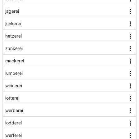
jägerei
junkerei
hetzerei
zankerei
meckerei
lumperei
weinerei
lotterei
werberei
lodderei
werferei