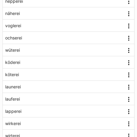
nepperei
näherei
voglerei
ochserei
wüterei
köderei
köterei
launerei
lauferei
lapperei
wirkerei
wirterei