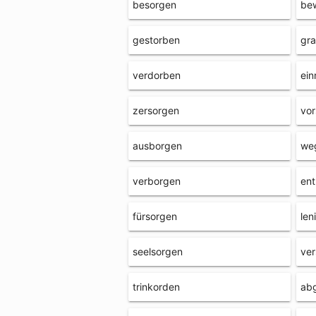
besorgen
be
gestorben
gr
verdorben
ein
zersorgen
vor
ausborgen
we
verborgen
en
fürsorgen
len
seelsorgen
ver
trinkorden
ab