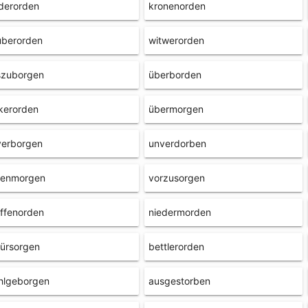
derorden
kronenorden
uberorden
witwerorden
szuborgen
überborden
kerorden
übermorgen
verborgen
unverdorben
tenmorgen
vorzusorgen
ffenorden
niedermorden
ürsorgen
bettlerorden
hlgeborgen
ausgestorben