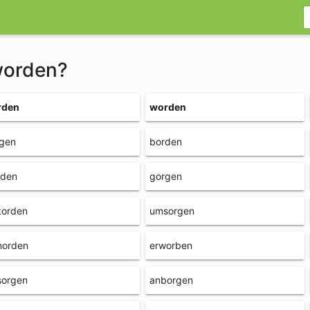
worden?
rden
worden
rgen
borden
rden
gorgen
korden
umsorgen
morden
erworben
sorgen
anborgen