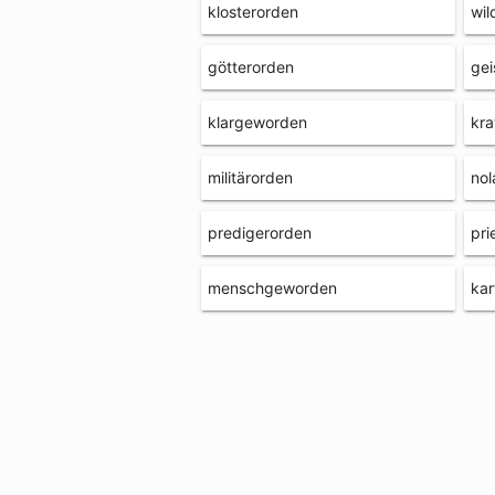
klosterorden
wi
götterorden
gei
klargeworden
kra
militärorden
nol
predigerorden
pri
menschgeworden
kar