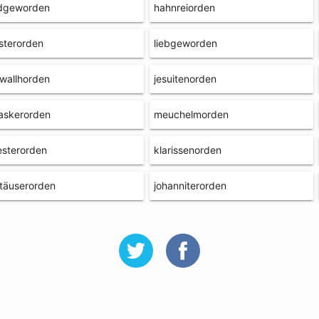
ldgeworden
hahnreiorden
sterorden
liebgeworden
wallhorden
jesuitenorden
askerorden
meuchelmorden
esterorden
klarissenorden
täuserorden
johanniterorden