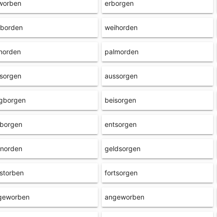
worben
erborgen
aborden
weihorden
norden
palmorden
sorgen
aussorgen
gborgen
beisorgen
tborgen
entsorgen
inorden
geldsorgen
storben
fortsorgen
geworben
angeworben