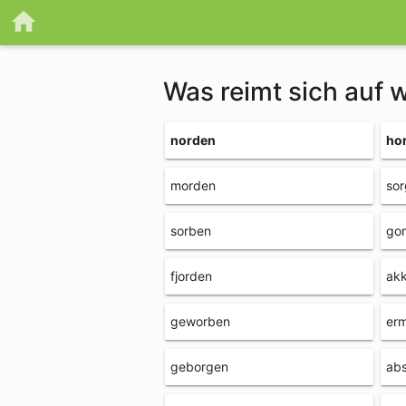
Was reimt sich auf 
norden
ho
morden
so
sorben
go
fjorden
ak
geworben
er
geborgen
ab