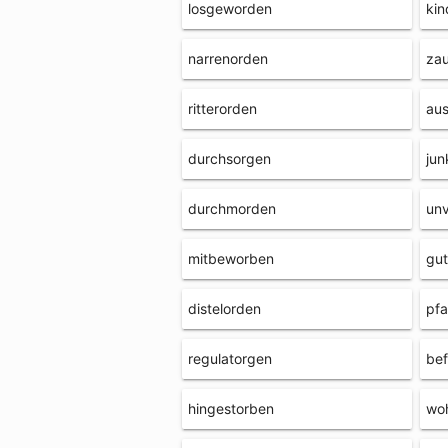
losgeworden
kin
narrenorden
za
ritterorden
au
durchsorgen
jun
durchmorden
un
mitbeworben
gu
distelorden
pfa
regulatorgen
bef
hingestorben
wo