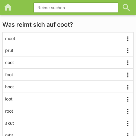
Was reimt sich auf coot?
moot
prut
coot
foot
hoot
loot
root
akut
ruht