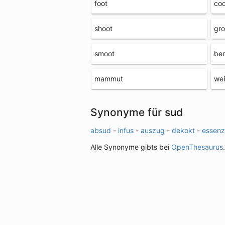
foot
coo
shoot
gro
smoot
ber
mammut
we
Synonyme für sud
absud
-
infus
-
auszug
-
dekokt
-
essenz
Alle Synonyme gibts bei
OpenThesaurus
.