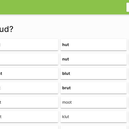
sud?
t
hut
nut
t
blut
t
brut
t
moot
t
klut