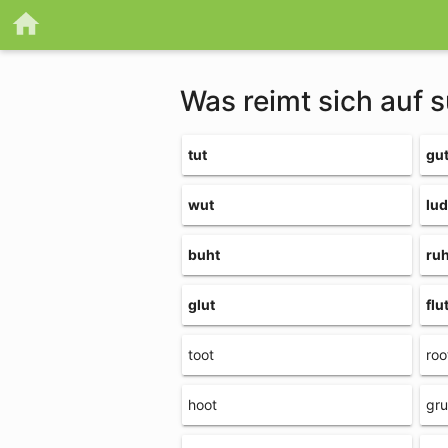
Was reimt sich auf 
tut
gu
wut
lud
buht
ruh
glut
flu
toot
roo
hoot
gru