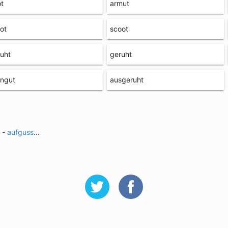
t
armut
ot
scoot
uht
geruht
ingut
ausgeruht
-
aufguss
...