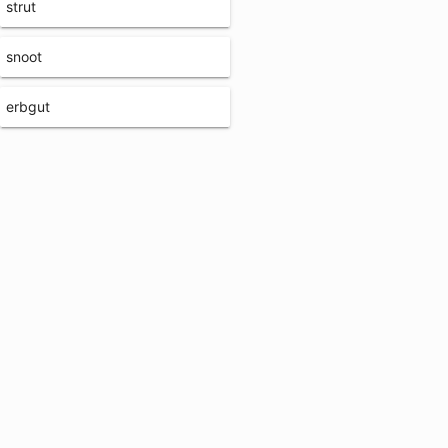
strut
snoot
erbgut