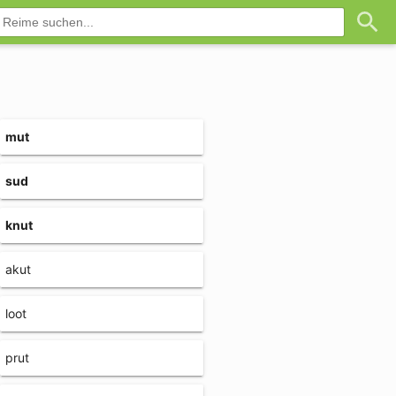
mut
sud
knut
akut
loot
prut