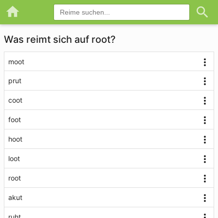
Was reimt sich auf root?
moot
prut
coot
foot
hoot
loot
root
akut
ruht