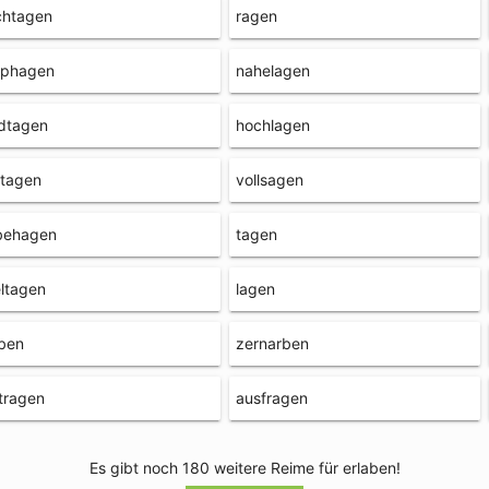
chtagen
ragen
ophagen
nahelagen
dtagen
hochlagen
itagen
vollsagen
behagen
tagen
ltagen
lagen
ben
zernarben
tragen
ausfragen
Es gibt noch 180 weitere Reime für erlaben!