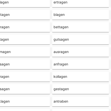
lagen
ertragen
stagen
blagen
fragen
bettagen
tagen
gutsagen
amagen
ausragen
rsagen
anfragen
tragen
kollagen
fsagen
gestagen
klagen
antraben