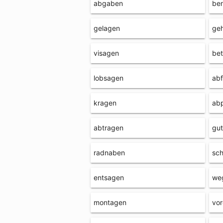
abgaben
be
gelagen
ge
visagen
be
lobsagen
ab
kragen
ab
abtragen
gu
radnaben
sc
entsagen
we
montagen
vo