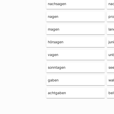
nachsagen
na
nagen
pr
magen
lan
hörsagen
jun
vagen
un
sonntagen
see
gaben
wa
achtgaben
bei