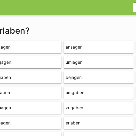
erlaben?
nagen
ansagen
gagen
umlagen
gaben
bejagen
gaben
umgaben
magen
zugaben
sagen
erlaben