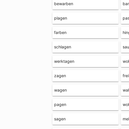
bewarben
ba
plagen
pa
farben
hi
schlagen
sa
werktagen
wo
zagen
fre
wagen
wa
pagen
wo
sagen
me