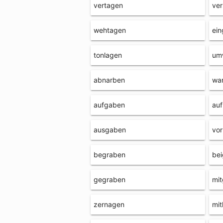
vertagen
ve
wehtagen
ei
tonlagen
um
abnarben
wa
aufgaben
au
ausgaben
vo
begraben
be
gegraben
mi
zernagen
mi