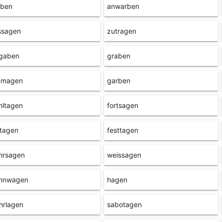
rben
anwarben
ssagen
zutragen
ngaben
graben
umagen
garben
hltagen
fortsagen
itagen
festtagen
hrsagen
weissagen
hnwagen
hagen
hrlagen
sabotagen