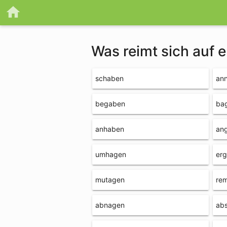
Was reimt sich auf 
schaben
an
begaben
ba
anhaben
an
umhagen
er
mutagen
re
abnagen
ab