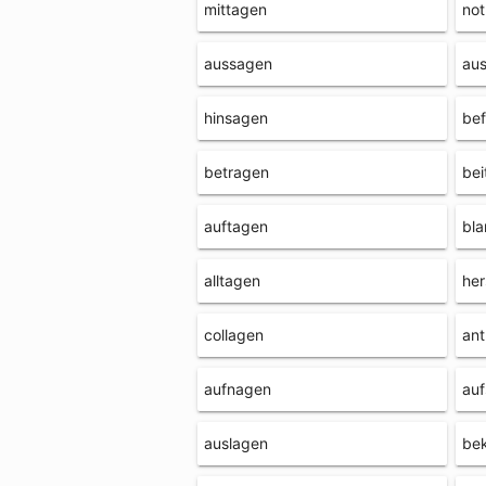
mittagen
not
aussagen
au
hinsagen
be
betragen
bei
auftagen
bl
alltagen
he
collagen
an
aufnagen
au
auslagen
be