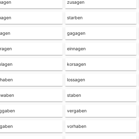
nagen
zusagen
hagen
starben
tagen
gagagen
fragen
einnagen
plagen
korsagen
thaben
lossagen
hwaben
staben
ggaben
vergaben
rgaben
vorhaben