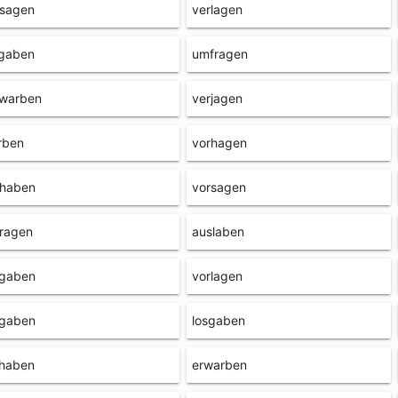
rsagen
verlagen
ngaben
umfragen
warben
verjagen
rben
vorhagen
fhaben
vorsagen
rragen
auslaben
igaben
vorlagen
tgaben
losgaben
thaben
erwarben