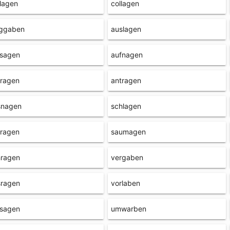
lagen
collagen
ggaben
auslagen
fsagen
aufnagen
tragen
antragen
snagen
schlagen
fragen
saumagen
hragen
vergaben
sragen
vorlaben
rsagen
umwarben