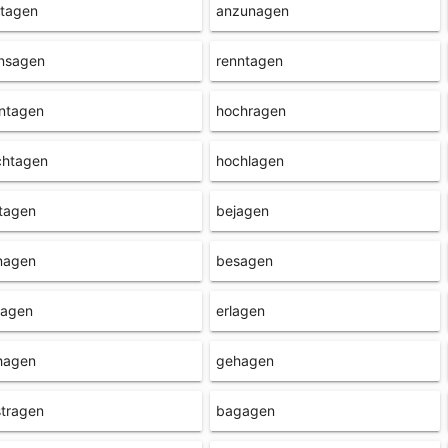
itagen
anzunagen
insagen
renntagen
ntagen
hochragen
chtagen
hochlagen
tagen
bejagen
nagen
besagen
tagen
erlagen
hagen
gehagen
tragen
bagagen