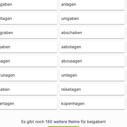
hgaben
anlagen
ltagen
umgaben
rgraben
abschaben
gaben
sabotagen
sagen
abzusagen
zunagen
umlagen
haben
reisetagen
ertagen
kopenhagen
Es gibt noch 180 weitere Reime für beigaben!