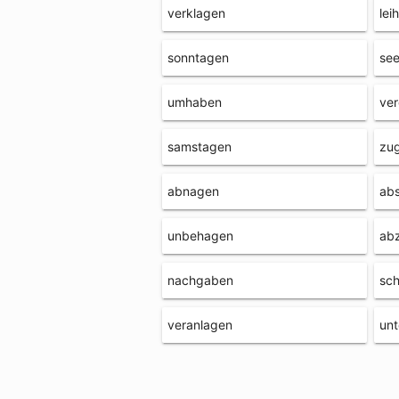
verklagen
lei
sonntagen
see
umhaben
ve
samstagen
zu
abnagen
ab
unbehagen
ab
nachgaben
sc
veranlagen
unt