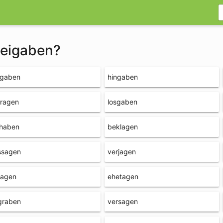
beigaben?
rgaben
hingaben
tragen
losgaben
thaben
beklagen
ssagen
verjagen
lagen
ehetagen
graben
versagen