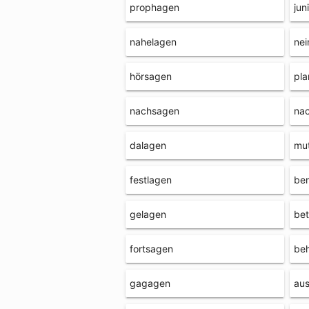
prophagen
jun
nahelagen
ne
hörsagen
pla
nachsagen
na
dalagen
mu
festlagen
be
gelagen
be
fortsagen
be
gagagen
aus