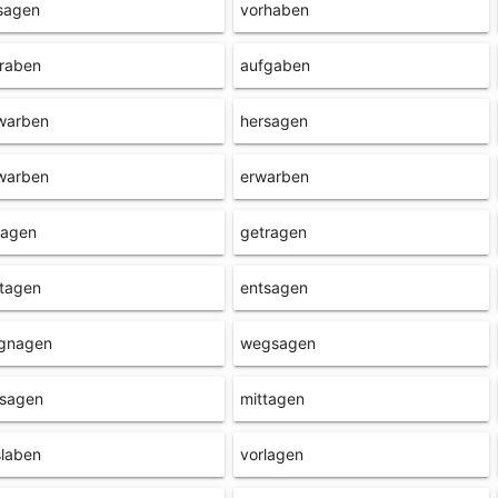
sagen
vorhaben
traben
aufgaben
warben
hersagen
warben
erwarben
lagen
getragen
rtagen
entsagen
gnagen
wegsagen
rsagen
mittagen
slaben
vorlagen