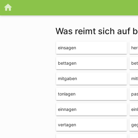
Was reimt sich auf 
einsagen
he
bettagen
be
mitgaben
mi
tonlagen
pa
einnagen
ein
vertagen
ge