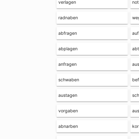
verlagen
not
radnaben
we
abfragen
au
abplagen
ab
anfragen
au
schwaben
be
austagen
sc
vorgaben
au
abnarben
ko