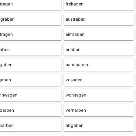
tragen
freitagen
sgraben
austraben
tragen
eintraben
haben
erlaben
igaben
handhaben
gaben
zusagen
hnwagen
wohltagen
rdarben
vernarben
rnarben
abgaben