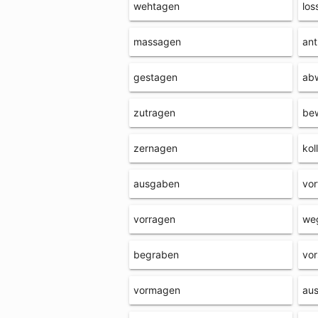
wehtagen
los
massagen
an
gestagen
ab
zutragen
be
zernagen
kol
ausgaben
vo
vorragen
we
begraben
vo
vormagen
au