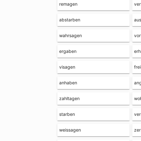
remagen
ver
abstarben
au
wahrsagen
vor
ergaben
er
visagen
fre
anhaben
an
zahltagen
wo
starben
ve
weissagen
ze