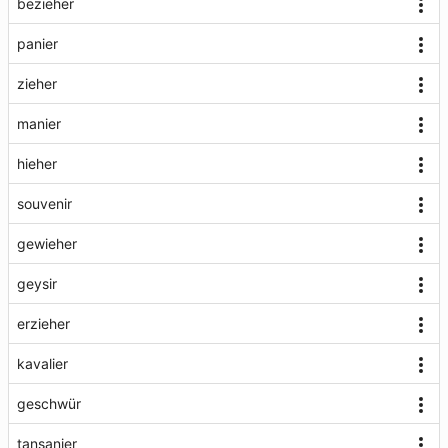
bezieher
panier
zieher
manier
hieher
souvenir
gewieher
geysir
erzieher
kavalier
geschwür
tansanier