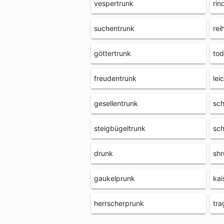
vespertrunk
rin
suchentrunk
rei
göttertrunk
tod
freudentrunk
lei
gesellentrunk
sch
steigbügeltrunk
sch
drunk
shr
gaukelprunk
kai
herrscherprunk
tra