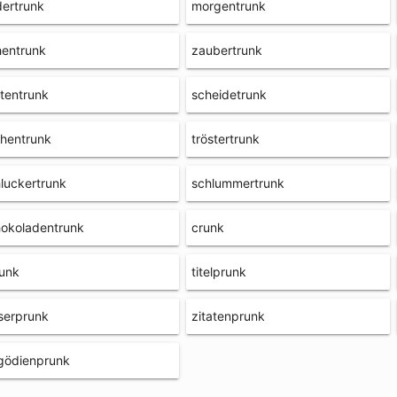
dertrunk
morgentrunk
hentrunk
zaubertrunk
tentrunk
scheidetrunk
chentrunk
tröstertrunk
luckertrunk
schlummertrunk
okoladentrunk
crunk
unk
titelprunk
serprunk
zitatenprunk
gödienprunk