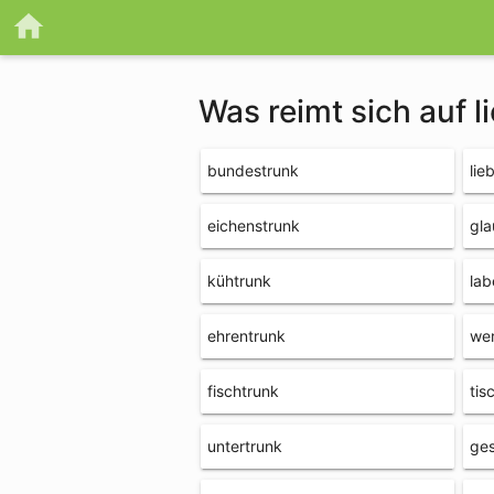
Was reimt sich auf l
bundestrunk
lie
eichenstrunk
gla
kühtrunk
lab
ehrentrunk
we
fischtrunk
tis
untertrunk
ge