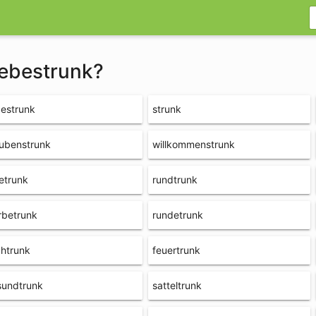
iebestrunk?
bestrunk
strunk
ubenstrunk
willkommenstrunk
etrunk
rundtrunk
rbetrunk
rundetrunk
chtrunk
feuertrunk
sundtrunk
satteltrunk