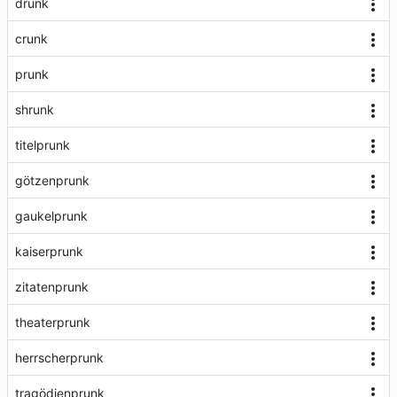
drunk
crunk
prunk
shrunk
titelprunk
götzenprunk
gaukelprunk
kaiserprunk
zitatenprunk
theaterprunk
herrscherprunk
tragödienprunk