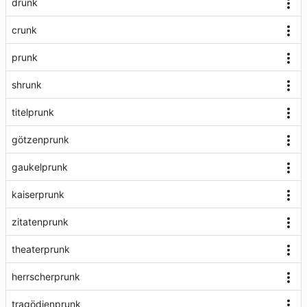
drunk
crunk
prunk
shrunk
titelprunk
götzenprunk
gaukelprunk
kaiserprunk
zitatenprunk
theaterprunk
herrscherprunk
tragödienprunk