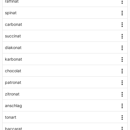
raffinat
spinat
carbonat
succinat
diakonat
karbonat
chocolat
patronat
zitronat
anschlag
tonart
baccarat