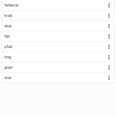
fehlerrat
krad
skat
flat
pfad
trag
grad
drat