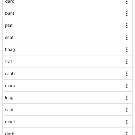
dark
baht
plat
scat
haag
trat
saab
marc
klag
saat
maat
darb