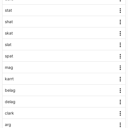
stat
shat
skat
slat
spat
mag
karrt
belag
delag
clark
arg