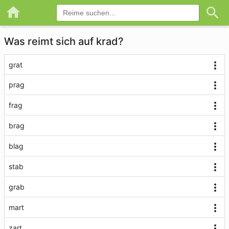
Was reimt sich auf krad?
grat
prag
frag
brag
blag
stab
grab
mart
zart