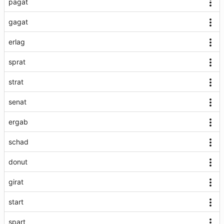
pagat
gagat
erlag
sprat
strat
senat
ergab
schad
donut
girat
start
spart