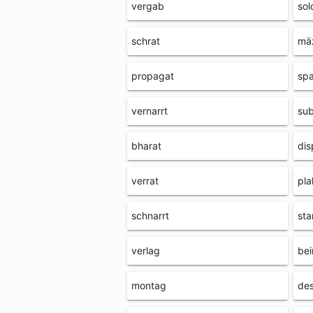
vergab
sol
schrat
mä
propagat
sp
vernarrt
sub
bharat
dis
verrat
pla
schnarrt
sta
verlag
bei
montag
de