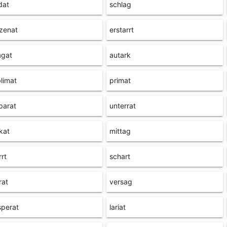
dat
schlag
zenat
erstarrt
agat
autark
limat
primat
parat
unterrat
kat
mittag
rrt
schart
rat
versag
sperat
lariat