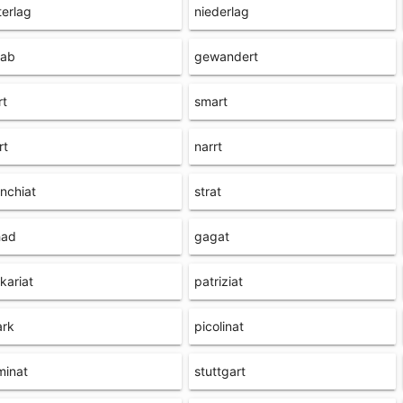
terlag
niederlag
gab
gewandert
rt
smart
rt
narrt
nchiat
strat
had
gagat
kariat
patriziat
ark
picolinat
uminat
stuttgart