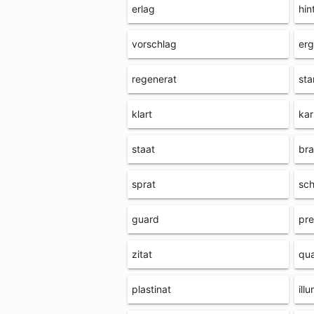
erlag
hin
vorschlag
er
regenerat
sta
klart
kar
staat
bra
sprat
sc
guard
pre
zitat
qu
plastinat
ill