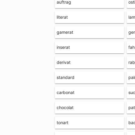
auftrag
ost
literat
lam
gamerat
gen
inserat
fah
derivat
rab
standard
pal
carbonat
suc
chocolat
pat
tonart
ba