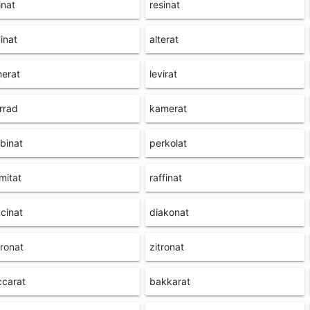
inat
resinat
inat
alterat
erat
levirat
rrad
kamerat
binat
perkolat
mitat
raffinat
cinat
diakonat
ronat
zitronat
ccarat
bakkarat