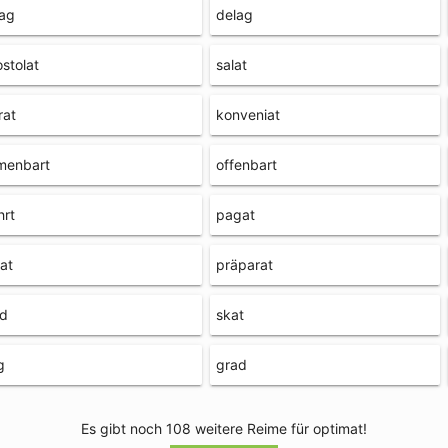
lag
delag
stolat
salat
rat
konveniat
menbart
offenbart
hrt
pagat
at
präparat
ad
skat
g
grad
Es gibt noch 108 weitere Reime für optimat!