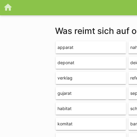
Was reimt sich auf 
apparat
na
deponat
dei
verklag
ref
gujarat
sep
habitat
sch
komitat
bar