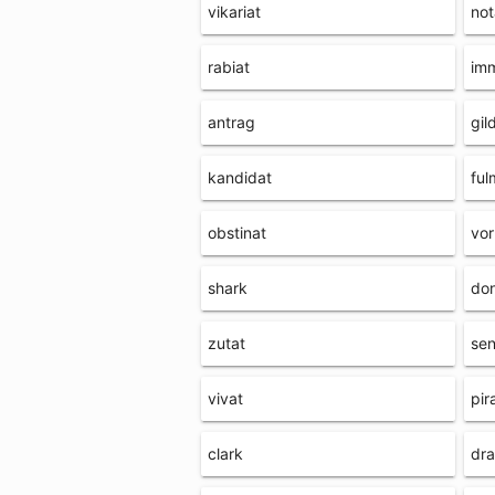
vikariat
not
rabiat
im
antrag
gil
kandidat
ful
obstinat
vor
shark
do
zutat
sen
vivat
pir
clark
dra