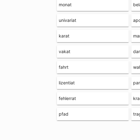
monat
be
univariat
apo
karat
ma
vakat
da
fahrt
wa
lizentiat
par
fehlerrat
kr
pfad
tra