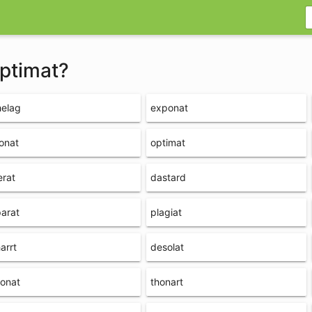
optimat?
helag
exponat
onat
optimat
erat
dastard
arat
plagiat
arrt
desolat
onat
thonart