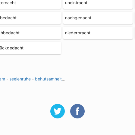
ternacht
uneintracht
lbedacht
nachgedacht
chbedacht
niederbracht
rückgedacht
sam
-
seelenruhe
-
behutsamheit
...