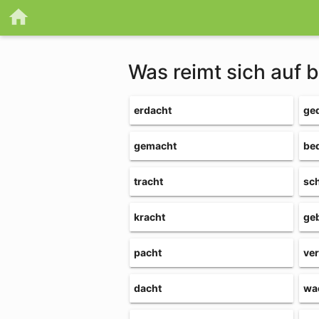
Was reimt sich auf 
erdacht
ge
gemacht
be
tracht
sc
kracht
ge
pacht
ve
dacht
wa