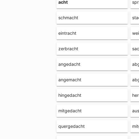
acht
spr
schmacht
sta
eintracht
we
zerbracht
sac
angedacht
ab
angemacht
ab
hingedacht
he
mitgedacht
aus
quergedacht
mit