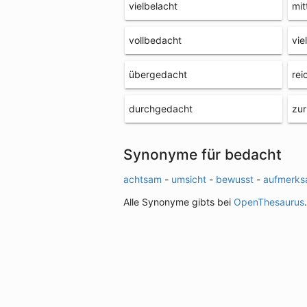
vielbelacht
mit
vollbedacht
vie
übergedacht
rei
durchgedacht
zu
Synonyme für bedacht
achtsam
-
umsicht
-
bewusst
-
aufmerk
Alle Synonyme gibts bei
OpenThesaurus
.