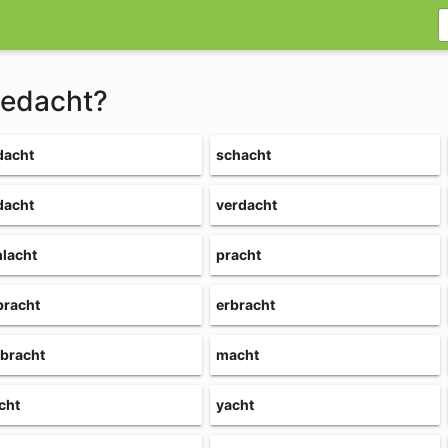
bedacht?
dacht
schacht
dacht
verdacht
hlacht
pracht
bracht
erbracht
rbracht
macht
cht
yacht