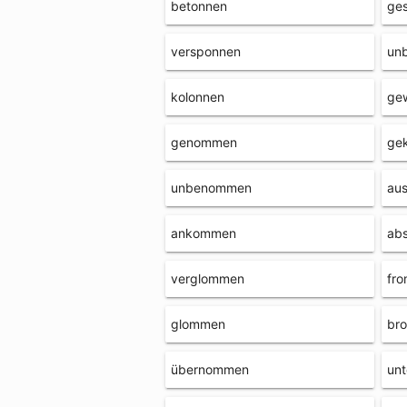
betonnen
ge
versponnen
un
kolonnen
ge
genommen
ge
unbenommen
au
ankommen
ab
verglommen
fr
glommen
br
übernommen
un