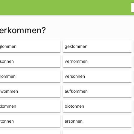
 verkommen?
glommen
geklommen
rsonnen
vernommen
frommen
versonnen
hwommen
aufkommen
klommen
biotonnen
stonnen
ersonnen