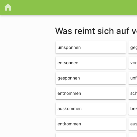
Was reimt sich auf
umsponnen
ge
entsonnen
vo
gesponnen
un
entnommen
sc
auskommen
be
entkommen
au