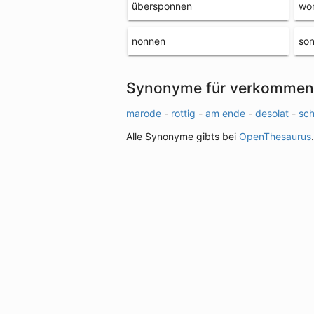
übersponnen
wo
nonnen
so
Synonyme für verkommen
marode
-
rottig
-
am ende
-
desolat
-
sc
Alle Synonyme gibts bei
OpenThesaurus
.