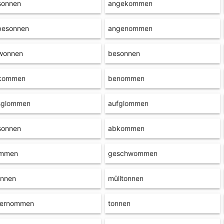
sonnen
angekommen
besonnen
angenommen
wonnen
besonnen
kommen
benommen
sglommen
aufglommen
sonnen
abkommen
ommen
geschwommen
onnen
mülltonnen
ternommen
tonnen