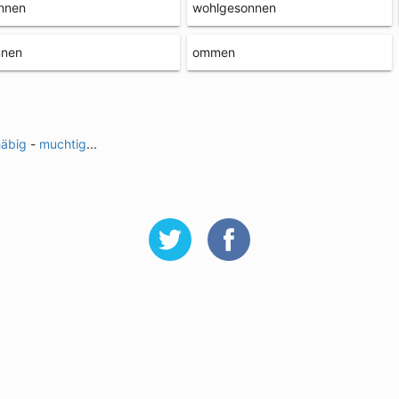
nnen
wohlgesonnen
nnen
ommen
häbig
-
muchtig
...