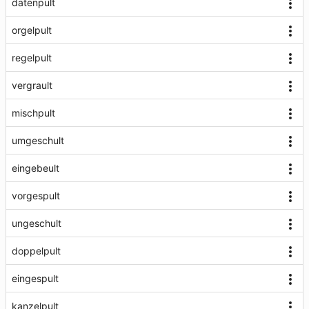
datenpult
orgelpult
regelpult
vergrault
mischpult
umgeschult
eingebeult
vorgespult
ungeschult
doppelpult
eingespult
kanzelpult