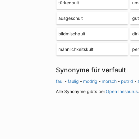
türkenpult
um
ausgeschult
gut
bildmischpult
dir
männlichkeitskult
per
Synonyme für verfault
faul
-
faulig
-
modrig
-
morsch
-
putrid
-
Alle Synonyme gibts bei
OpenThesaurus
.