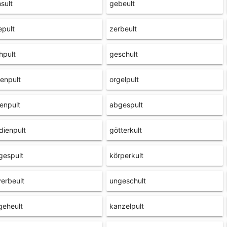
sult
gebeult
epult
zerbeult
hpult
geschult
enpult
orgelpult
enpult
abgespult
ienpult
götterkult
gespult
körperkult
erbeult
ungeschult
geheult
kanzelpult