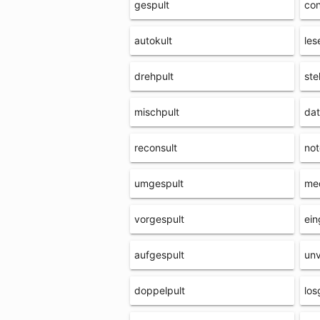
gespult
con
autokult
les
drehpult
ste
mischpult
dat
reconsult
not
umgespult
med
vorgespult
ein
aufgespult
unv
doppelpult
los