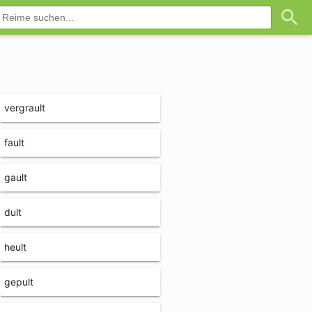
vergrault
fault
gault
dult
heult
gepult