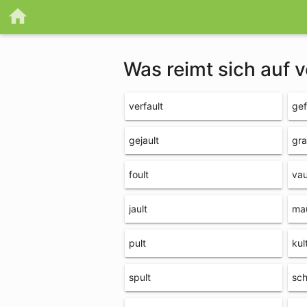
Was reimt sich auf v
verfault
gef
gejault
gra
foult
vau
jault
mau
pult
kul
spult
sch