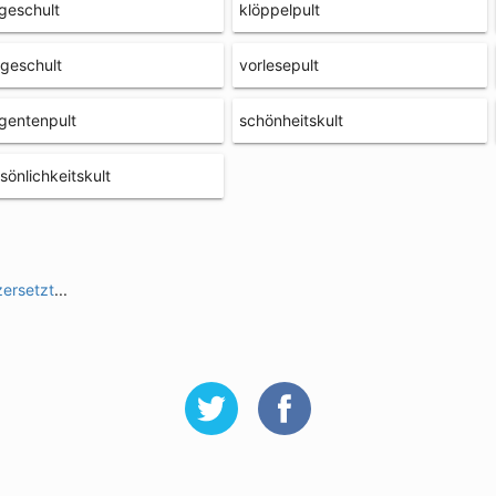
geschult
klöppelpult
geschult
vorlesepult
igentenpult
schönheitskult
sönlichkeitskult
zersetzt
...