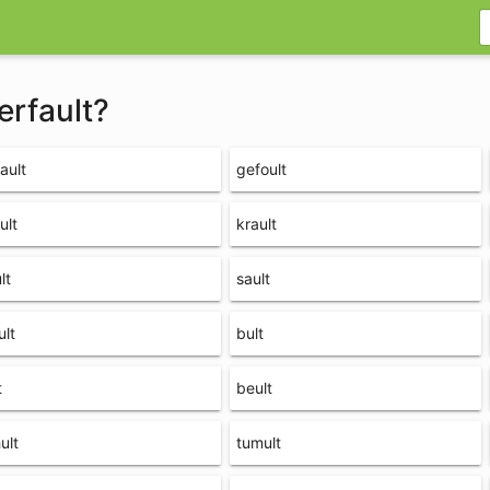
erfault?
ault
gefoult
ult
krault
lt
sault
lt
bult
t
beult
ult
tumult