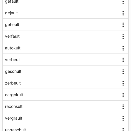
gefault
gejault
geheult
verfault
autokult
verbeult
geschult
zerbeult
cargokult
reconsult
vergrault
ungeschult