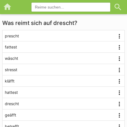
Was reimt sich auf drescht?
prescht
fattest
wäscht
stresst
kläfft
hattest
drescht
geäfft
betrefft