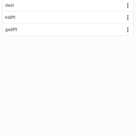
dest
kläfft
geäfft