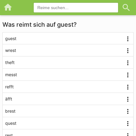
Was reimt sich auf guest?
guest
wrest
theft
messt
refft
äfft
brest
quest
rest